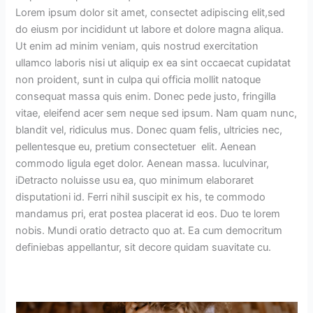
Lorem ipsum dolor sit amet, consectet adipiscing elit,sed
do eiusm por incididunt ut labore et dolore magna aliqua.
Ut enim ad minim veniam, quis nostrud exercitation
ullamco laboris nisi ut aliquip ex ea sint occaecat cupidatat
non proident, sunt in culpa qui officia mollit natoque
consequat massa quis enim. Donec pede justo, fringilla
vitae, eleifend acer sem neque sed ipsum. Nam quam nunc,
blandit vel, ridiculus mus. Donec quam felis, ultricies nec,
pellentesque eu, pretium consectetuer elit. Aenean
commodo ligula eget dolor. Aenean massa. luculvinar,
iDetracto noluisse usu ea, quo minimum elaboraret
disputationi id. Ferri nihil suscipit ex his, te commodo
mandamus pri, erat postea placerat id eos. Duo te lorem
nobis. Mundi oratio detracto quo at. Ea cum democritum
definiebas appellantur, sit decore quidam suavitate cu.