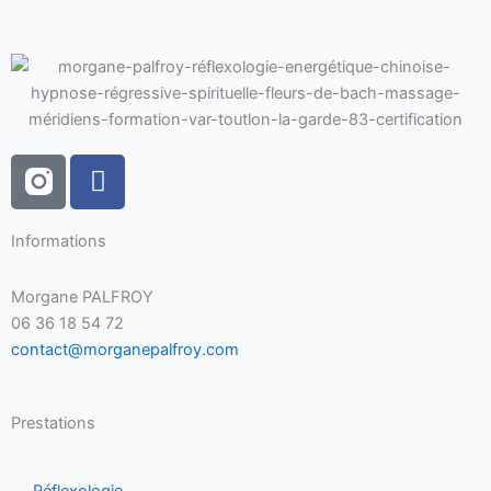
F
a
c
Informations
e
b
o
Morgane PALFROY
06 36 18 54 72
o
contact@morganepalfroy.com
k
Prestations
Réflexologie