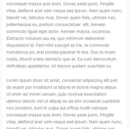
consequat massa quis enim. Donec pede justo, fringilla
vitae, eleifend acer sem neque sed ipsum. Nam quam nunc,
blandit vel, ridiculus mus. Donec quam felis, ultricies nec,
pellentesque eu, pretium consectetuer elit. Aenean
commodo ligula eget dolor. Aenean massa. luculvinar,
iDetracto noluisse usu ea, quo minimum elaboraret
disputationi id. Ferri nihil suscipit ex his, te commodo
mandamus pri, erat postea placerat id eos. Duo te lorem
nobis. Mundi oratio detracto quo at. Ea cum democritum
definiebas appellantur, sit decore quidam suavitate cu.
Lorem ipsum dolor sit amet, consectet adipiscing elit,sed
do eiusm por incididunt ut labore et dolore magna aliqua.
Ut enim ad minim veniam, quis nostrud exercitation
ullamco laboris nisi ut aliquip ex ea sint occaecat cupidatat
non proident, sunt in culpa qui officia mollit natoque
consequat massa quis enim. Donec pede justo, fringilla
vitae, eleifend acer sem neque sed ipsum. Nam quam nunc,
blandit vel, ridiculus mus. Donec quam felis, ultricies nec,