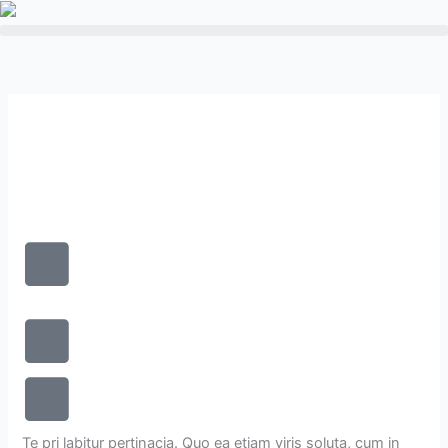
Aller
au
contenu
Te pri labitur pertinacia. Quo ea etiam viris soluta, cum in