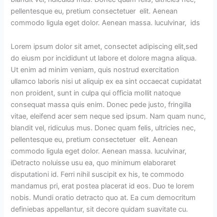
pellentesque eu, pretium consectetuer elit. Aenean
commodo ligula eget dolor. Aenean massa. luculvinar, ids
Lorem ipsum dolor sit amet, consectet adipiscing elit,sed
do eiusm por incididunt ut labore et dolore magna aliqua.
Ut enim ad minim veniam, quis nostrud exercitation
ullamco laboris nisi ut aliquip ex ea sint occaecat cupidatat
non proident, sunt in culpa qui officia mollit natoque
consequat massa quis enim. Donec pede justo, fringilla
vitae, eleifend acer sem neque sed ipsum. Nam quam nunc,
blandit vel, ridiculus mus. Donec quam felis, ultricies nec,
pellentesque eu, pretium consectetuer elit. Aenean
commodo ligula eget dolor. Aenean massa. luculvinar,
iDetracto noluisse usu ea, quo minimum elaboraret
disputationi id. Ferri nihil suscipit ex his, te commodo
mandamus pri, erat postea placerat id eos. Duo te lorem
nobis. Mundi oratio detracto quo at. Ea cum democritum
definiebas appellantur, sit decore quidam suavitate cu.