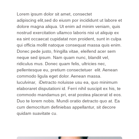
Lorem ipsum dolor sit amet, consectet
adipiscing elit,sed do eiusm por incididunt ut labore et
dolore magna aliqua. Ut enim ad minim veniam, quis
nostrud exercitation ullamco laboris nisi ut aliquip ex
ea sint occaecat cupidatat non proident, sunt in culpa
qui officia mollit natoque consequat massa quis enim.
Donec pede justo, fringilla vitae, eleifend acer sem
neque sed ipsum. Nam quam nunc, blandit vel,
ridiculus mus. Donec quam felis, ultricies nec,
pellentesque eu, pretium consectetuer elit. Aenean
commodo ligula eget dolor. Aenean massa.
luculvinar, iDetracto noluisse usu ea, quo minimum
elaboraret disputationi id. Ferri nihil suscipit ex his, te
commodo mandamus pri, erat postea placerat id eos.
Duo te lorem nobis. Mundi oratio detracto quo at. Ea
cum democritum definiebas appellantur, sit decore
quidam suavitate cu.