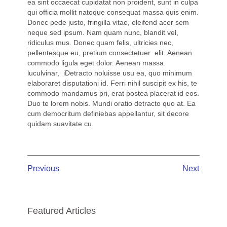
ea sint occaecat cupidatat non proident, sunt in culpa
qui officia mollit natoque consequat massa quis enim.
Donec pede justo, fringilla vitae, eleifend acer sem
neque sed ipsum. Nam quam nunc, blandit vel,
ridiculus mus. Donec quam felis, ultricies nec,
pellentesque eu, pretium consectetuer elit. Aenean
commodo ligula eget dolor. Aenean massa.
luculvinar, iDetracto noluisse usu ea, quo minimum
elaboraret disputationi id. Ferri nihil suscipit ex his, te
commodo mandamus pri, erat postea placerat id eos.
Duo te lorem nobis. Mundi oratio detracto quo at. Ea
cum democritum definiebas appellantur, sit decore
quidam suavitate cu.
Previous
Next
Featured Articles