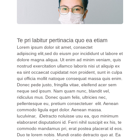
Te pri labitur pertinacia quo ea etiam
Lorem ipsum dolor sit amet, consectet
adipiscing elit,sed do eiusm por incididunt ut labore et
dolore magna aliqua. Ut enim ad minim veniam, quis
nostrud exercitation ullamco laboris nisi ut aliquip ex
ea sint occaecat cupidatat non proident, sunt in culpa
qui officia mollit natoque consequat massa quis enim.
Donec pede justo, fringilla vitae, eleifend acer sem
neque sed ipsum. Nam quam nunc, blandit vel,
ridiculus mus. Donec quam felis, ultricies nec,
pellentesque eu, pretium consectetuer elit. Aenean
commodo ligula eget dolor. Aenean massa.
luculvinar, iDetracto noluisse usu ea, quo minimum
elaboraret disputationi id. Ferri nihil suscipit ex his, te
commodo mandamus pri, erat postea placerat id eos.
Duo te lorem nobis. Mundi oratio detracto quo at. Ea